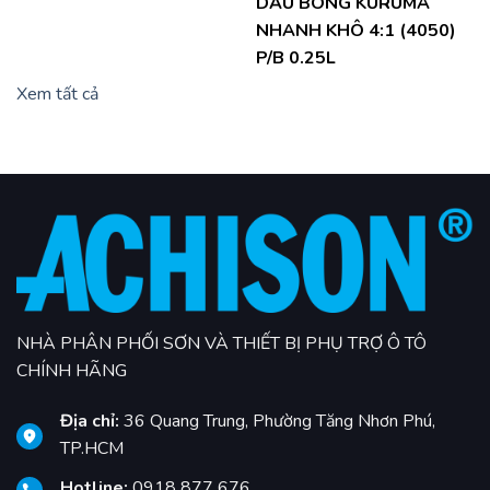
DẦU BÓNG KURUMA
NHANH KHÔ 4:1 (4050)
P/B 0.25L
Xem tất cả
NHÀ PHÂN PHỐI SƠN VÀ THIẾT BỊ PHỤ TRỢ Ô TÔ
CHÍNH HÃNG
Địa chỉ:
36 Quang Trung, Phường Tăng Nhơn Phú,
TP.HCM
Hotline:
0918 877 676