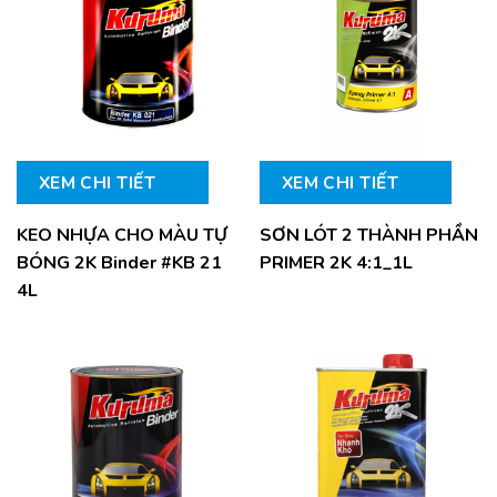
XEM CHI TIẾT
XEM CHI TIẾT
KEO NHỰA CHO MÀU TỰ
SƠN LÓT 2 THÀNH PHẦN
BÓNG 2K Binder #KB 21
PRIMER 2K 4:1_1L
4L