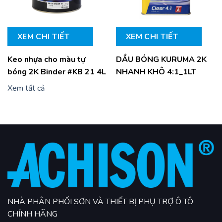
XEM CHI TIẾT
XEM CHI TIẾT
Keo nhựa cho màu tự
DẦU BÓNG KURUMA 2K
bóng 2K Binder #KB 21 4L
NHANH KHÔ 4:1_1LT
Xem tất cả
NHÀ PHÂN PHỐI SƠN VÀ THIẾT BỊ PHỤ TRỢ Ô TÔ
CHÍNH HÃNG