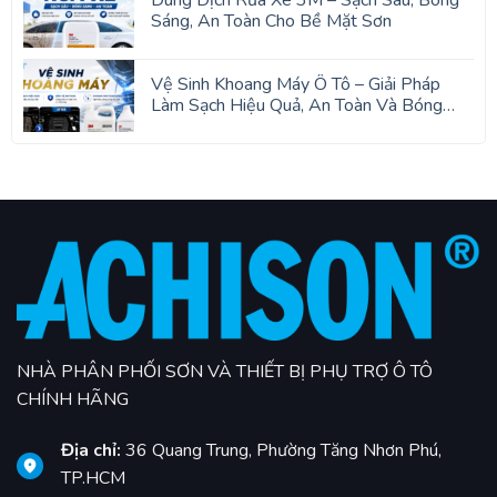
Dung Dịch Rửa Xe 3M – Sạch Sâu, Bóng
Sáng, An Toàn Cho Bề Mặt Sơn
Vệ Sinh Khoang Máy Ô Tô – Giải Pháp
Làm Sạch Hiệu Quả, An Toàn Và Bóng
Đẹp
NHÀ PHÂN PHỐI SƠN VÀ THIẾT BỊ PHỤ TRỢ Ô TÔ
CHÍNH HÃNG
Địa chỉ:
36 Quang Trung, Phường Tăng Nhơn Phú,
TP.HCM