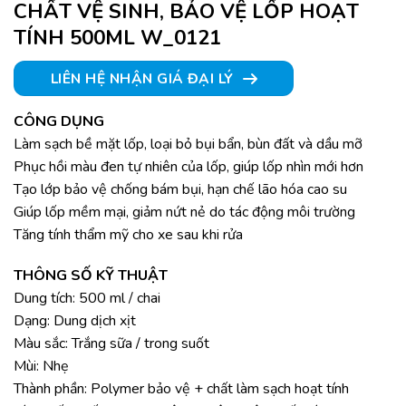
CHẤT VỆ SINH, BẢO VỆ LỐP HOẠT
TÍNH 500ML W_0121
LIÊN HỆ NHẬN GIÁ ĐẠI LÝ
CÔNG DỤNG
Làm sạch bề mặt lốp, loại bỏ bụi bẩn, bùn đất và dầu mỡ
Phục hồi màu đen tự nhiên của lốp, giúp lốp nhìn mới hơn
Tạo lớp bảo vệ chống bám bụi, hạn chế lão hóa cao su
Giúp lốp mềm mại, giảm nứt nẻ do tác động môi trường
Tăng tính thẩm mỹ cho xe sau khi rửa
THÔNG SỐ KỸ THUẬT
Dung tích: 500 ml / chai
Dạng: Dung dịch xịt
Màu sắc: Trắng sữa / trong suốt
Mùi: Nhẹ
Thành phần: Polymer bảo vệ + chất làm sạch hoạt tính