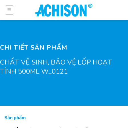
Bỏ
qua
nội
dung
CHI TIẾT SẢN PHẨM
CHẤT VỆ SINH, BẢO VỆ LỐP HOẠT
TÍNH 500ML W_0121
Sản phẩm