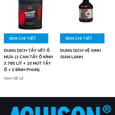
XEM CHI TIẾT
XEM CHI TIẾT
DUNG DỊCH TẨY VẾT Ố
DUNG DỊCH VỆ SINH
MƯA (1 CAN TẨY Ố KÍNH
GIÀN LẠNH
3.785 LÍT + 10 MÚT TẨY
Ố + 2 BÌNH PHUN)
Xem tất cả