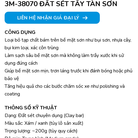
3M-38070 ĐẤT SÉT TẨY TÀN SƠN
LIÊN HỆ NHẬN GIÁ ĐẠI LÝ
CÔNG DỤNG
Loại bỏ tạp chất bám trên bề mặt sơn như bụi sơn, nhựa cây,
bụi kim loại, xác côn trùng
Làm sạch sâu bề mặt sơn mà không làm trầy xước khi sử
dụng đúng cách
Giúp bề mặt sơn mịn, trơn láng trước khi đánh bóng hoặc phủ
bảo vệ
Tăng hiệu quả cho các bước chăm sóc xe như polishing và
coating
THÔNG SỐ KỸ THUẬT
Dạng: Đất sét chuyên dụng (Clay bar)
Màu sắc: Xám / xanh (tùy lô sản xuất)
Trọng lượng: ~200g (tùy quy cách)