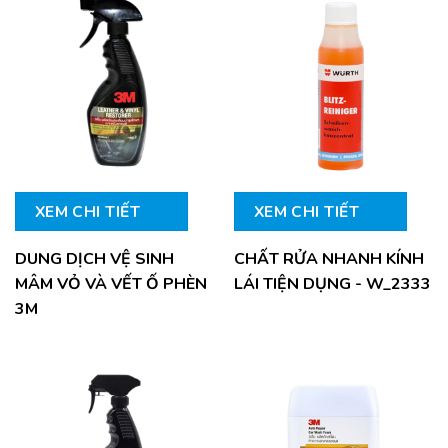
XEM CHI TIẾT
XEM CHI TIẾT
DUNG DỊCH VỆ SINH
CHẤT RỬA NHANH KÍNH
MÂM VỎ VÀ VẾT Ố PHÈN
LÁI TIỆN DỤNG - W_2333
3M