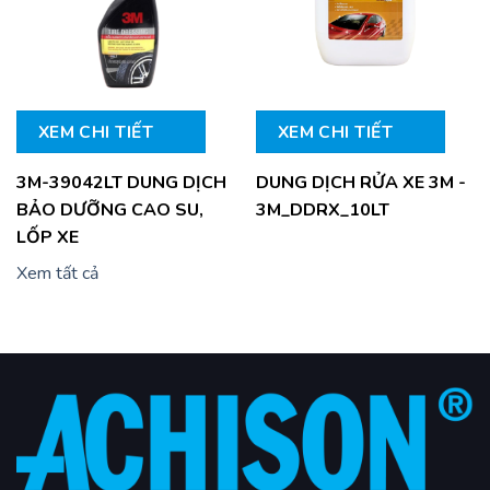
XEM CHI TIẾT
XEM CHI TIẾT
3M-39042LT DUNG DỊCH
DUNG DỊCH RỬA XE 3M -
BẢO DƯỠNG CAO SU,
3M_DDRX_10LT
LỐP XE
Xem tất cả