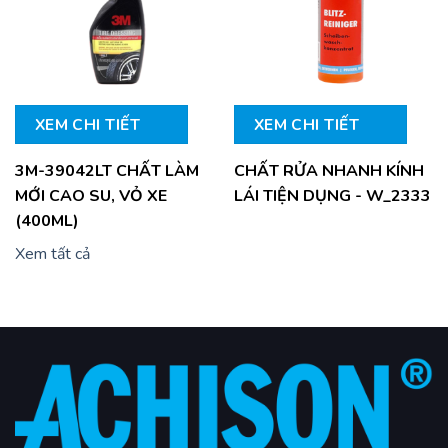
XEM CHI TIẾT
XEM CHI TIẾT
3M-39042LT CHẤT LÀM
CHẤT RỬA NHANH KÍNH
MỚI CAO SU, VỎ XE
LÁI TIỆN DỤNG - W_2333
(400ML)
Xem tất cả