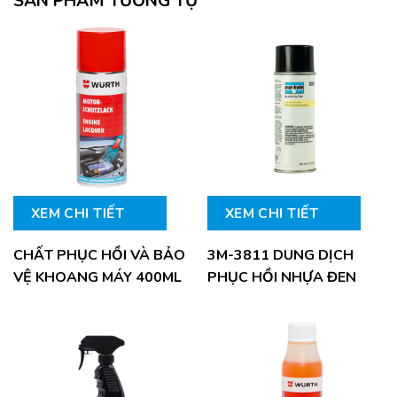
SẢN PHẨM TƯƠNG TỰ
XEM CHI TIẾT
XEM CHI TIẾT
CHẤT PHỤC HỒI VÀ BẢO
3M-3811 DUNG DỊCH
VỆ KHOANG MÁY 400ML
PHỤC HỒI NHỰA ĐEN