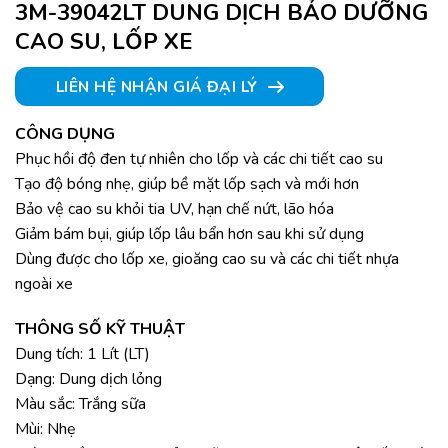
3M-39042LT DUNG DỊCH BẢO DƯỠNG
CAO SU, LỐP XE
LIÊN HỆ NHẬN GIÁ ĐẠI LÝ
CÔNG DỤNG
Phục hồi độ đen tự nhiên cho lốp và các chi tiết cao su
Tạo độ bóng nhẹ, giúp bề mặt lốp sạch và mới hơn
Bảo vệ cao su khỏi tia UV, hạn chế nứt, lão hóa
Giảm bám bụi, giúp lốp lâu bẩn hơn sau khi sử dụng
Dùng được cho lốp xe, gioăng cao su và các chi tiết nhựa
ngoài xe
THÔNG SỐ KỸ THUẬT
Dung tích: 1 Lít (LT)
Dạng: Dung dịch lỏng
Màu sắc: Trắng sữa
Mùi: Nhẹ