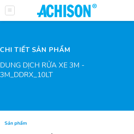
Bỏ
qua
nội
dung
CHI TIẾT SẢN PHẨM
DUNG DỊCH RỬA XE 3M -
3M_DDRX_10LT
Sản phẩm