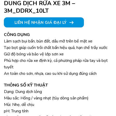
DUNG DỊCH RỬA XE 3M –
3M_DDRX_10LT
LIÊN HỆ NHẬN GIÁ ĐẠI LÝ
CÔNG DỤNG
Làm sạch bụi bẩn, bùn đất, dầu mỡ trên bề mặt xe
Tạo bọt giúp cuốn trôi chất bẩn hiệu quả, hạn chế trầy xước
Giữ độ bóng và bảo vệ lớp sơn xe
Phù hợp cho rửa xe định kỳ, cả phương pháp rửa tay và bọt
tuyết
An toàn cho sơn, nhựa, cao su khi sử dụng đúng cách
THÔNG SỐ KỸ THUẬT
Dạng: Dung dịch lỏng
Màu sắc: Hồng / vàng nhạt (tùy dòng sản phẩm)
Mùi: Nhẹ, dễ chịu
pH: Trung tính