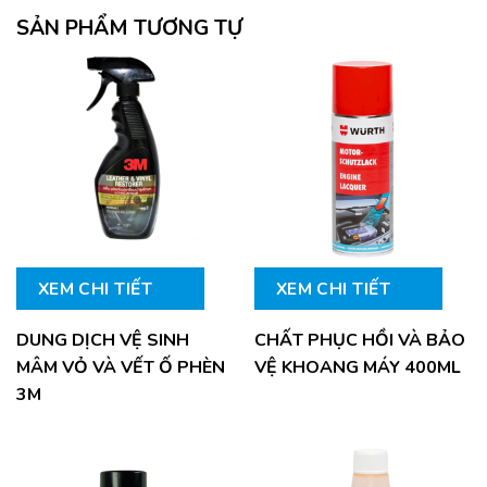
SẢN PHẨM TƯƠNG TỰ
XEM CHI TIẾT
XEM CHI TIẾT
DUNG DỊCH VỆ SINH
CHẤT PHỤC HỒI VÀ BẢO
MÂM VỎ VÀ VẾT Ố PHÈN
VỆ KHOANG MÁY 400ML
3M