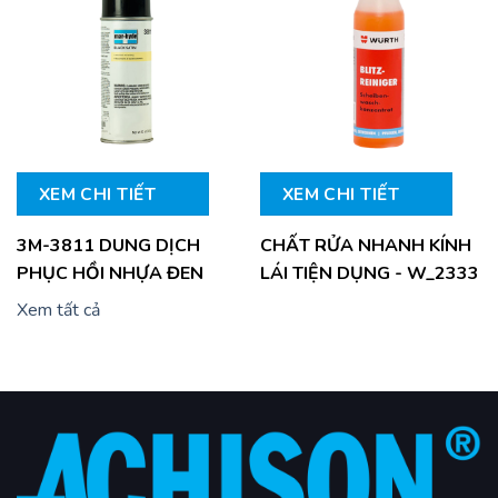
XEM CHI TIẾT
XEM CHI TIẾT
3M-3811 DUNG DỊCH
CHẤT RỬA NHANH KÍNH
PHỤC HỒI NHỰA ĐEN
LÁI TIỆN DỤNG - W_2333
Xem tất cả