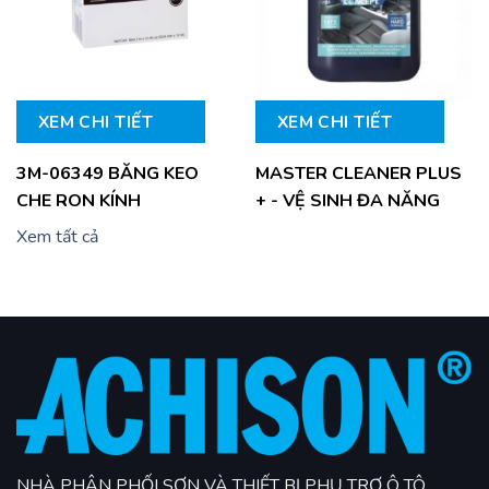
XEM CHI TIẾT
XEM CHI TIẾT
3M-06349 BĂNG KEO
MASTER CLEANER PLUS
CHE RON KÍNH
+ - VỆ SINH ĐA NĂNG
Xem tất cả
NHÀ PHÂN PHỐI SƠN VÀ THIẾT BỊ PHỤ TRỢ Ô TÔ