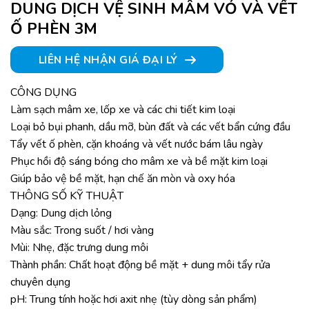
DUNG DỊCH VỆ SINH MÂM VỎ VÀ VẾT
Ố PHÈN 3M
LIÊN HỆ NHẬN GIÁ ĐẠI LÝ
CÔNG DỤNG
Làm sạch mâm xe, lốp xe và các chi tiết kim loại
Loại bỏ bụi phanh, dầu mỡ, bùn đất và các vết bẩn cứng đầu
Tẩy vết ố phèn, cặn khoáng và vết nước bám lâu ngày
Phục hồi độ sáng bóng cho mâm xe và bề mặt kim loại
Giúp bảo vệ bề mặt, hạn chế ăn mòn và oxy hóa
THÔNG SỐ KỸ THUẬT
Dạng: Dung dịch lỏng
Màu sắc: Trong suốt / hơi vàng
Mùi: Nhẹ, đặc trưng dung môi
Thành phần: Chất hoạt động bề mặt + dung môi tẩy rửa
chuyên dụng
pH: Trung tính hoặc hơi axit nhẹ (tùy dòng sản phẩm)