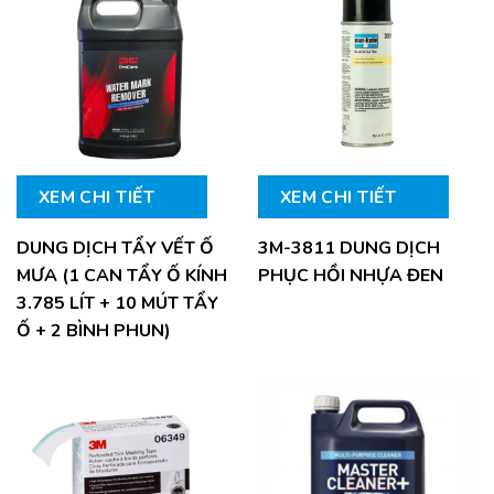
XEM CHI TIẾT
XEM CHI TIẾT
DUNG DỊCH TẨY VẾT Ố
3M-3811 DUNG DỊCH
MƯA (1 CAN TẨY Ố KÍNH
PHỤC HỒI NHỰA ĐEN
3.785 LÍT + 10 MÚT TẨY
Ố + 2 BÌNH PHUN)