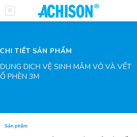
Bỏ
qua
nội
dung
CHI TIẾT SẢN PHẨM
DUNG DỊCH VỆ SINH MÂM VỎ VÀ VẾT
Ố PHÈN 3M
Sản phẩm